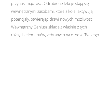
przynosi mądrość. Odrobione lekcje stają się
wewnętrznymi zasobami, które z kolei aktywują
potencjały, otwierając drzwi nowych możliwości.
Wewnętrzny Geniusz składa z właśnie z tych
różnych elementów, zebranych na drodze Twojego
rozwoju.
Energia uhonorowania to wybór.
Zaproszona do swojego pola energetycznego
stawia Ciebie w mocy i przypomina o tym, że
wolna wola to najwyższe prawo we
Wszechświecie. Wolność to wybór myśli, z których
kreujesz wszystko to, co Ciebie otacza. Myśl to
najpotężniejsze narzędzie kreacji.