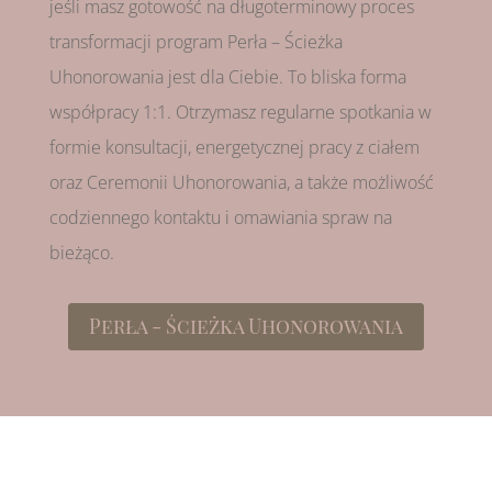
jeśli masz gotowość na długoterminowy proces
transformacji program Perła – Ścieżka
Uhonorowania jest dla Ciebie. To bliska forma
współpracy 1:1. Otrzymasz regularne spotkania w
formie konsultacji, energetycznej pracy z ciałem
oraz Ceremonii Uhonorowania, a także możliwość
codziennego kontaktu i omawiania spraw na
bieżąco.
Perła - Ścieżka Uhonorowania