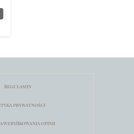
Regulamin
ityka prywatności
a weryfikowania opinii