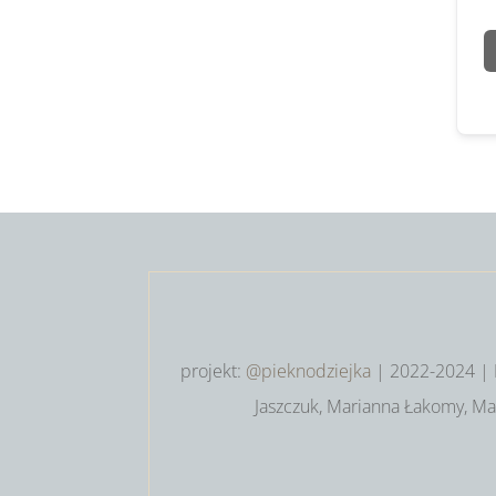
projekt:
@pieknodziejka
| 2022-2024 | 
Jaszczuk, Marianna Łakomy,
Mar