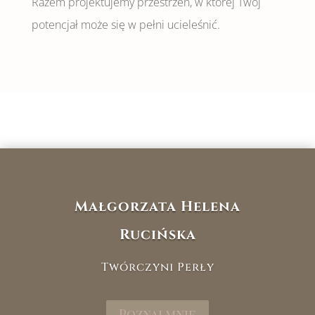
Razem projektujemy przestrzeń, w której Twój
potencjał może się w pełni ucieleśnić.
Małgorzata Helena
Rucińska
Twórczyni Perły
Poznaj mnie